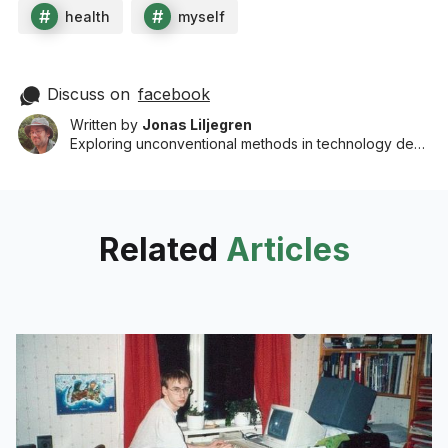
152719800472393
]]
health
myself
Discuss on
facebook
Written by
Jonas Liljegren
Exploring unconventional methods in technology development to shape a better future.
Related
Articles