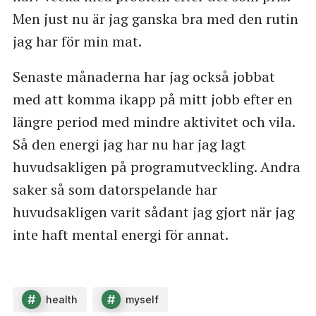
Men just nu är jag ganska bra med den rutin
jag har för min mat.
Senaste månaderna har jag också jobbat
med att komma ikapp på mitt jobb efter en
längre period med mindre aktivitet och vila.
Så den energi jag har nu har jag lagt
huvudsakligen på programutveckling. Andra
saker så som datorspelande har
huvudsakligen varit sådant jag gjort när jag
inte haft mental energi för annat.
[[
https://www.facebook.com/aigan/posts/10
158343743412393
]]
health
myself
[[
https://twitter.com/aigan/status/14454690